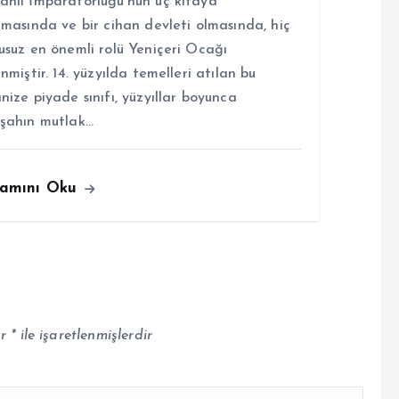
nlı İmparatorluğu’nun üç kıtaya
lmasında ve bir cihan devleti olmasında, hiç
usuz en önemli rolü Yeniçeri Ocağı
enmiştir. 14. yüzyılda temelleri atılan bu
nize piyade sınıfı, yüzyıllar boyunca
şahın mutlak…
amını Oku
ar
*
ile işaretlenmişlerdir