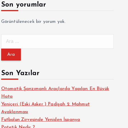
Son yorumlar
Görüntülenecek bir yorum yok.
A
r
a
m
a
Son Yazılar
:
Otomatik Şanzımanlı Araçlarda Yapılan En Büyük
Hata
Yeniçeri (Eski Asker ) Padişah 2. Mahmut
Ayaklanması
Futbolun Zirvesinde Yeniden İspanya
Patetik Nedir ?