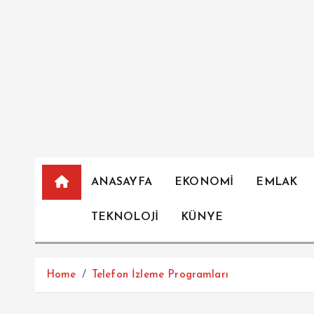
İ
ç
e
r
i
ğ
e
a
t
l
ANASAYFA
EKONOMİ
EMLAK
a
TEKNOLOJİ
KÜNYE
Home
Telefon İzleme Programları