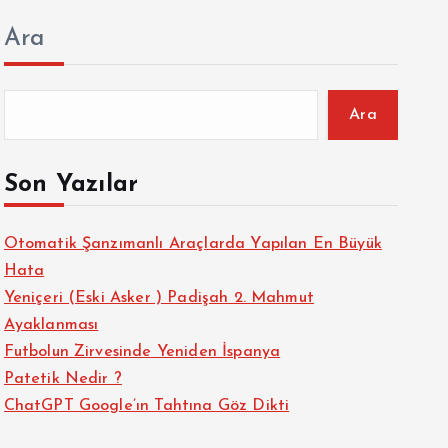
Ara
Ara
Son Yazılar
Otomatik Şanzımanlı Araçlarda Yapılan En Büyük
Hata
Yeniçeri (Eski Asker ) Padişah 2. Mahmut
Ayaklanması
Futbolun Zirvesinde Yeniden İspanya
Patetik Nedir ?
ChatGPT Google’ın Tahtına Göz Dikti