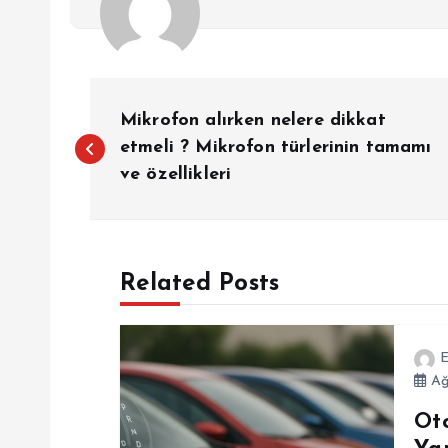
Y
Mikrofon alırken nelere dikkat
a
etmeli ? Mikrofon türlerinin tamamı
ve özellikleri
z
ı
Related Posts
g
E
e
Ağ
Ot
z