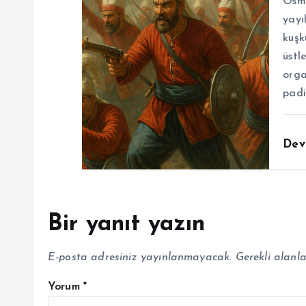
Osma
yayı
kuşk
üstl
orga
padi
Dev
Bir yanıt yazın
E-posta adresiniz yayınlanmayacak.
Gerekli alanl
Yorum
*