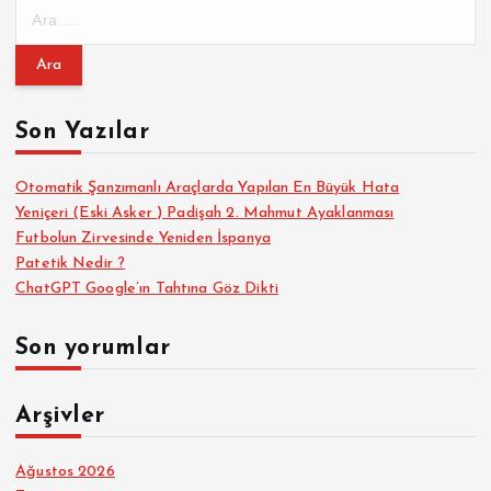
A
r
a
m
a
Son Yazılar
:
Otomatik Şanzımanlı Araçlarda Yapılan En Büyük Hata
Yeniçeri (Eski Asker ) Padişah 2. Mahmut Ayaklanması
Futbolun Zirvesinde Yeniden İspanya
Patetik Nedir ?
ChatGPT Google’ın Tahtına Göz Dikti
Son yorumlar
Arşivler
Ağustos 2026