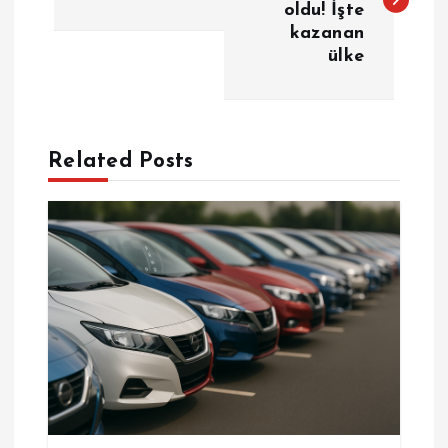
oldu! İşte
z
kazanan
ülke
ı
g
e
Related Posts
z
i
n
m
e