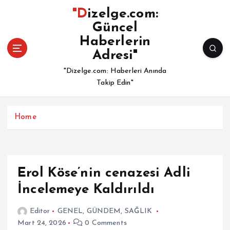
İ
"Dizelge.com:
ç
Güncel
e
Haberlerin
r
i
Adresi"
ğ
"Dizelge.com: Haberleri Anında
e
Takip Edin"
a
t
l
Home
a
Erol Köse’nin cenazesi Adli
İncelemeye Kaldırıldı
Editor
GENEL
,
GÜNDEM
,
SAĞLIK
Mart 24, 2026
0 Comments