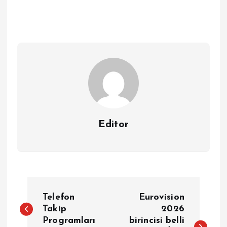
Editor
Y
Telefon
Eurovision
a
Takip
2026
Programları
birincisi belli