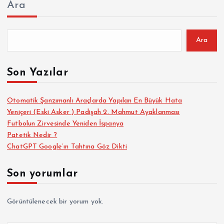
Ara
Ara
Son Yazılar
Otomatik Şanzımanlı Araçlarda Yapılan En Büyük Hata
Yeniçeri (Eski Asker ) Padişah 2. Mahmut Ayaklanması
Futbolun Zirvesinde Yeniden İspanya
Patetik Nedir ?
ChatGPT Google’ın Tahtına Göz Dikti
Son yorumlar
Görüntülenecek bir yorum yok.