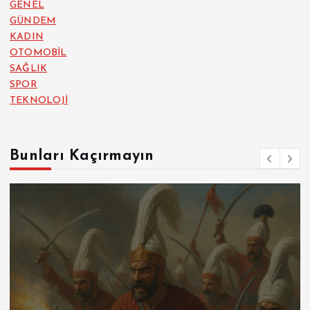
GENEL
GÜNDEM
KADIN
OTOMOBİL
SAĞLIK
SPOR
TEKNOLOJİ
Bunları Kaçırmayın