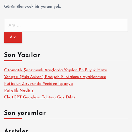
Görüntülenecek bir yorum yok.
A
r
a
m
a
Son Yazılar
:
Otomatik Şanzımanlı Araçlarda Yapılan En Büyük Hata
Yeniçeri (Eski Asker ) Padişah 2. Mahmut Ayaklanması
Futbolun Zirvesinde Yeniden İspanya
Patetik Nedir ?
ChatGPT Google’ın Tahtına Göz Dikti
Son yorumlar
Arşivler