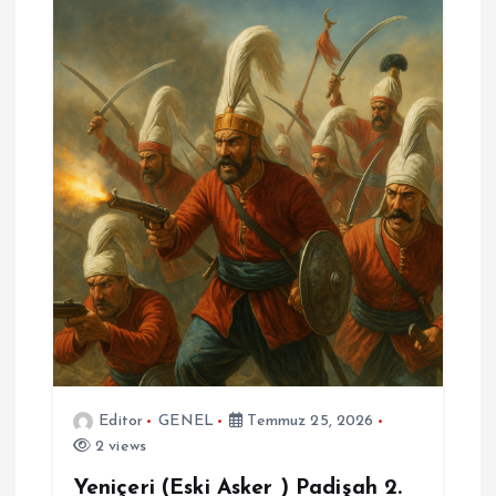
Editor
GENEL
Temmuz 25, 2026
2 views
Yeniçeri (Eski Asker ) Padişah 2.