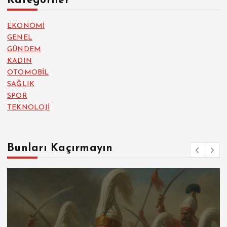
Kategoriler
EKONOMİ
GENEL
GÜNDEM
KADIN
OTOMOBİL
SAĞLIK
SPOR
TEKNOLOJİ
Bunları Kaçırmayın