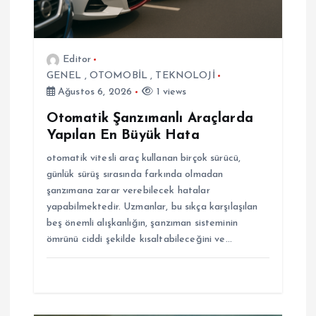
m
e
Editor
s
GENEL
,
OTOMOBİL
,
TEKNOLOJİ
Ağustos 6, 2026
1 views
i
Otomatik Şanzımanlı Araçlarda
Yapılan En Büyük Hata
otomatik vitesli araç kullanan birçok sürücü,
günlük sürüş sırasında farkında olmadan
şanzımana zarar verebilecek hatalar
yapabilmektedir. Uzmanlar, bu sıkça karşılaşılan
beş önemli alışkanlığın, şanzıman sisteminin
ömrünü ciddi şekilde kısaltabileceğini ve…