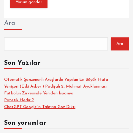
Ara
Ara
Son Yazılar
Otomatik Şanzımanlı Araçlarda Yapılan En Büyük Hata
Yeniçeri (Eski Asker ) Padişah 2. Mahmut Ayaklanması
Futbolun Zirvesinde Yeniden İspanya
Patetik Nedir ?
ChatGPT Google’ın Tahtına Göz Dikti
Son yorumlar