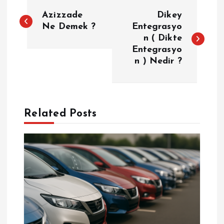
Y
Azizzade
Dikey
a
Ne Demek ?
Entegrasyo
n ( Dikte
Entegrasyo
z
n ) Nedir ?
ı
g
Related Posts
e
z
i
n