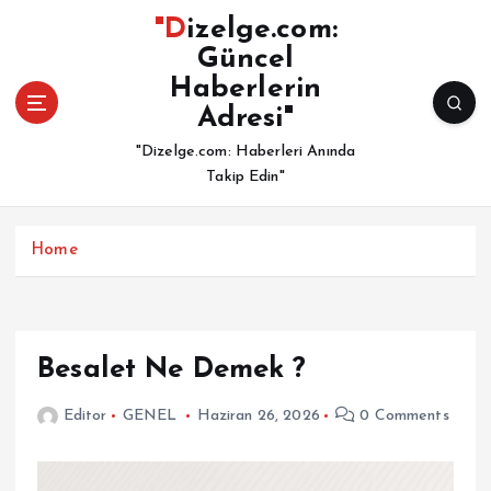
İ
"Dizelge.com:
ç
Güncel
e
Haberlerin
r
i
Adresi"
ğ
"Dizelge.com: Haberleri Anında
e
Takip Edin"
a
t
l
Home
a
Besalet Ne Demek ?
Editor
GENEL
Haziran 26, 2026
0 Comments