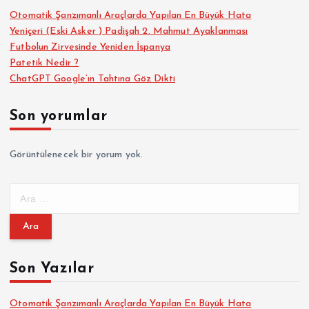
Otomatik Şanzımanlı Araçlarda Yapılan En Büyük Hata
Yeniçeri (Eski Asker ) Padişah 2. Mahmut Ayaklanması
Futbolun Zirvesinde Yeniden İspanya
Patetik Nedir ?
ChatGPT Google’ın Tahtına Göz Dikti
Son yorumlar
Görüntülenecek bir yorum yok.
A
r
a
m
a
Son Yazılar
:
Otomatik Şanzımanlı Araçlarda Yapılan En Büyük Hata