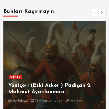
Bunları Kaçırmayın
GENEL
SPOR
Futbolun Zirvesinde Yeniden
İspanya
By
Editor
Temmuz 16, 2026
3 views