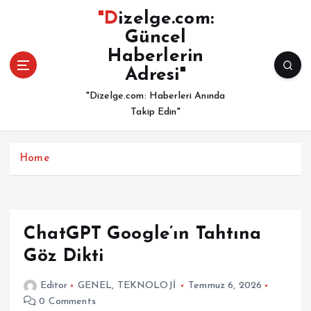
İ
"Dizelge.com:
ç
Güncel
e
Haberlerin
r
i
Adresi"
ğ
"Dizelge.com: Haberleri Anında
e
Takip Edin"
a
t
l
Home
a
ChatGPT Google’ın Tahtına
Göz Dikti
Editor
GENEL
,
TEKNOLOJİ
Temmuz 6, 2026
0 Comments