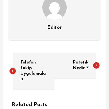
Editor
Y
Telefon
Patetik
a
Takip
Nedir ?
Uygulamala
rı
z
ı
g
Related Posts