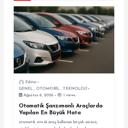
e
z
i
n
m
e
Editor
GENEL
,
OTOMOBİL
,
TEKNOLOJİ
s
Ağustos 6, 2026
1 views
i
Otomatik Şanzımanlı Araçlarda
Yapılan En Büyük Hata
otomatik vitesli araç kullanan birçok sürücü,