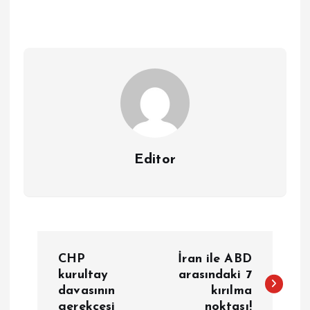
Editor
Y
CHP
İran ile ABD
a
kurultay
arasındaki 7
davasının
kırılma
gerekçesi
noktası!