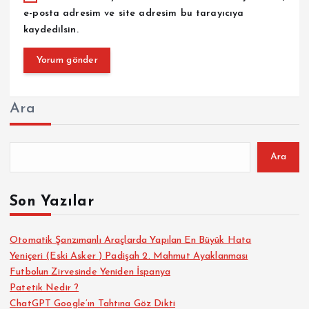
e-posta adresim ve site adresim bu tarayıcıya
kaydedilsin.
Ara
Ara
Son Yazılar
Otomatik Şanzımanlı Araçlarda Yapılan En Büyük Hata
Yeniçeri (Eski Asker ) Padişah 2. Mahmut Ayaklanması
Futbolun Zirvesinde Yeniden İspanya
Patetik Nedir ?
ChatGPT Google’ın Tahtına Göz Dikti