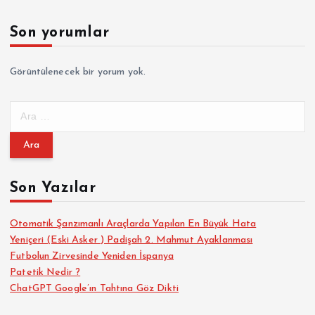
Son yorumlar
Görüntülenecek bir yorum yok.
A
r
a
m
a
Son Yazılar
:
Otomatik Şanzımanlı Araçlarda Yapılan En Büyük Hata
Yeniçeri (Eski Asker ) Padişah 2. Mahmut Ayaklanması
Futbolun Zirvesinde Yeniden İspanya
Patetik Nedir ?
ChatGPT Google’ın Tahtına Göz Dikti