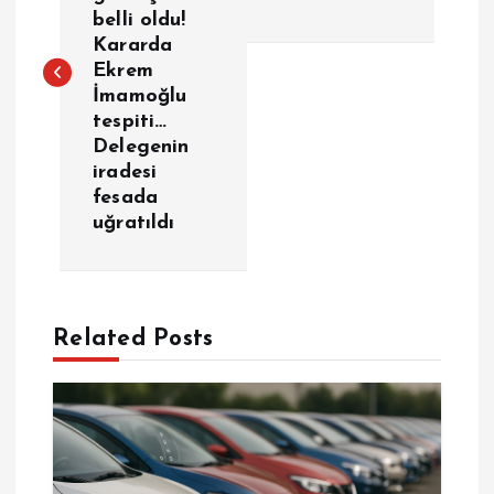
z
belli oldu!
Kararda
ı
Ekrem
İmamoğlu
g
tespiti…
Delegenin
e
iradesi
fesada
z
uğratıldı
i
n
Related Posts
m
e