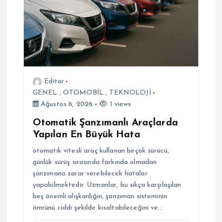
s
i
Editor
GENEL
,
OTOMOBİL
,
TEKNOLOJİ
Ağustos 6, 2026
1 views
Otomatik Şanzımanlı Araçlarda
Yapılan En Büyük Hata
otomatik vitesli araç kullanan birçok sürücü,
günlük sürüş sırasında farkında olmadan
şanzımana zarar verebilecek hatalar
yapabilmektedir. Uzmanlar, bu sıkça karşılaşılan
beş önemli alışkanlığın, şanzıman sisteminin
ömrünü ciddi şekilde kısaltabileceğini ve…