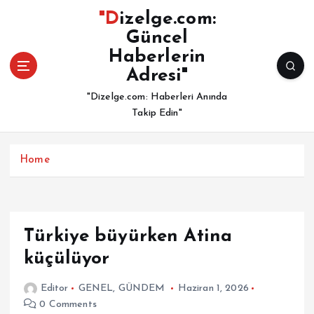
İ
"Dizelge.com:
ç
Güncel
e
Haberlerin
r
i
Adresi"
ğ
"Dizelge.com: Haberleri Anında
e
Takip Edin"
a
t
l
Home
a
Türkiye büyürken Atina
küçülüyor
Editor
GENEL
,
GÜNDEM
Haziran 1, 2026
0 Comments